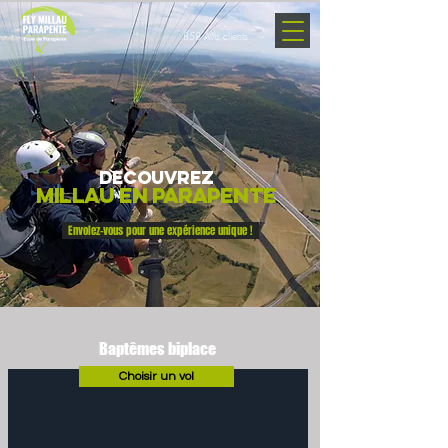
858 Avis clients
DECOUVRE
Z
Millau en
P
ara
pente
Envolez-vous pour une expérience unique !
B
aptêmes biplace
Choisir un vol