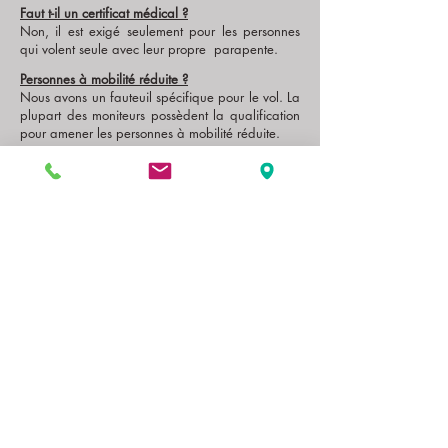
Faut t-il un certificat médical ?
Non, il est exigé seulement pour les personnes
qui volent seule avec leur propre parapente.
Personnes à mobilité réduite ?
Nous avons un fauteuil spécifique pour le vol. La
plupart des moniteurs possèdent la qualification
pour amener les personnes à mobilité réduite.
Comment suis je assuré ?
Vous êtes couvert par l’assurance responsabilité
civile du moniteur.
Quelle est la saison la plus propice pour voler ?
Nous sommes ouvert toute l'année. Nous volons
à partir du mois de mars jusqu'à mi-novembre.
Cependant chaque saisons à ses couleurs. Mais
la meilleure période est de avril à septembre.
Pendant cette période, nous sommes ouvert du
lundi au dimanche, même les jours fériés.
DEROULEMENT DU VOL
Comment dois-je m’équiper ?
Des chaussures qui tiennent le pied (chaussures