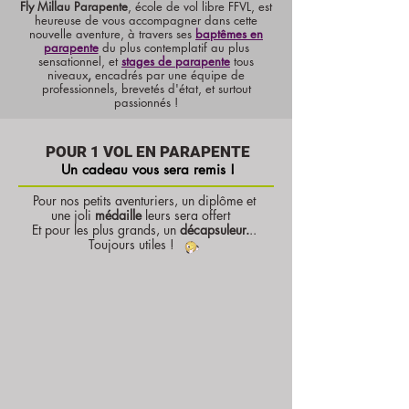
Fly Millau Parapente
, école de vol libre FFVL, est
heureuse de vous accompagner dans cette
nouvelle aventure, à travers ses
baptêmes en
parapente
du plus contemplatif au plus
sensationnel,
et
stages de parapente
tous
niveaux
,
encadrés par une équipe de
professionnels, brevetés d'état, et surtout
passionnés !
POUR 1 VOL EN PARAPENTE
Un cadeau vous sera remis !
Pour nos petits aventuriers, un diplôme et
une joli
médaille
leurs sera offert
Et pour les plus grands, un
décapsuleur.
..
Toujours utiles !