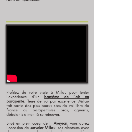
VISITER MILLAU LES PIEDS EN L'AIR ...
Profitez de votre visite à Millau pour tenter
l'expérience d'un
baptême de l'air en
parapente
.
Terre de vol par excellence, Millau
fait partie des plus beaux sites de vol libre de
France où parapentistes pros, aguerris,
débutants aiment à se retrouver.
Situé en plein coeur de l'
Aveyron
, vous aurez
l'occasion de
survoler Millau
, ses alentours avec