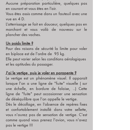
Aucune préparation particulière, quelques pas
en courant et vous êtes en l’air.
Vous êtes assis comme dans un fauteuil avec une
vue en 4 D.
L’atterrissage se fait en douceur, quelques pas en
marchant et vous voilà de nouveau sur le
plancher des vaches.
Un poids limite ?
Pour des raisons de sécurité la limite pour voler
en biplace est de l'ordre de 95 kg.
Elle peut varier selon les conditions aérologiques
et les aptitudes du passager.
J'ai le vertige, puis je voler en parapente ?
Le vertige est un phénomène visuel. Il apparaît
lorsque l'on a une ligne de "fuite" visuelle ( sur
une échelle, en bordure de falaise, ..) Cette
ligne de "fuite" peut occasionner une sensation
de déséquilibre que l'on appelle le vertige.
Dès le décollage, en l’absence de repères fixes
et confortablement installé dans votre sellette,
vous n'aurez pas de sensation de vertige. C'est
comme quand vous prenez l'avion, vous n'avez
pas le vertige !!!