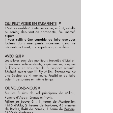
QUI PEUT VOLER EN PARAPENTE
?
C’est accessible à toute personne, enfant, adulte
ou senior, débutant en parapente, "ou même"
expert.
Il vous suffit d'être capable de faire quelques
foulées dans une pente moyenne. Cela ne
nécessite ni talent, ni compétence particulière.
AVEC QUI
?
Les pilotes sont des moniteurs brevetés d’Etat et
travailleurs indépendants, expérimentés, toujours
à l’écoute et très attentifs à l’aspect sécurité.
Sérénité avant tout !!! Fly Millau Parapente est
une équipe de 4 moniteurs. Possibilité de faire
voler 4 personnes en même temps.
OU VOLONS-NOUS
?
Sur les 3 sites de vol principaux de Millau,
Puncho d'Agast, Brunas et Novis.
Millau se trouve à : 1 heure de
Montpellier
,
1h15 d'Albi, 2 heures de
Toulouse
, 45 minutes
de Rodez,
1h40 de Nîmes, 1 heure de
Béziers
,
1h20 de Narbonne
.