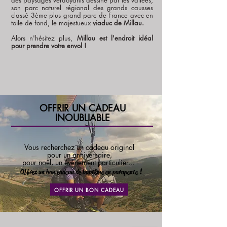
des paysages verdoyants dessiné par les vallées,
son parc naturel régional des grands causses
classé 3ème plus grand parc de France avec en
toile de fond, le majestueux
viaduc de Millau.
Alors n'hésitez plus,
Millau est l'endroit idéal
pour prendre votre envol !
OFFRIR UN CADEAU
INOUBLIABLE
FAIRE PLAISIR A VOS
PROCHES !
Vous recherchez un cadeau original
pour un anniversaire,
pour noël,
un évènement particulier...
Offrez un
bon cadeau de baptême en parapente
!
OFFRIR UN BON CADEAU