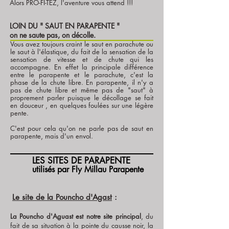
Alors PRO-FI-TEZ, l'aventure vous attend !!!
LOIN DU " SAUT EN PARAPENTE "
on ne saute pas, on décolle.
Vous avez toujours craint le saut en parachute ou
le saut à l'élastique, du fait de la sensation de la
sensation de vitesse et de chute qui les
accompagne. En effet la principale différence
entre le parapente et le parachute, c'est la
phase de la chute libre. En parapente, il n'y a
pas de chute libre et même pas de "saut" à
proprement parler puisque le décollage se fait
en douceur , en quelques foulées sur une légère
pente.
C'est pour cela qu'on ne parle pas de saut en
parapente, mais d'un envol.
LES SITES DE PARAPENTE
utilisés par Fly Millau Parapente
Le site de la Pouncho d'Agast
:
La Pouncho d'Aguast est notre site principal
, du
fait de sa situation à la pointe du causse noir, la