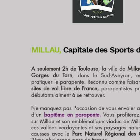
MILLAU,
Capitale des Sports d
A seulement 2h de Toulouse
, la ville de
Milla
Gorges du Tarn
, dans le Sud-Aveyron, es
pratiquer le parapente. Reconnu comme faisan
sites de vol libre de France,
parapentistes pro
débutants aiment à se retrouver.
Ne manquez pas l'occasion de vous envoler au
d'un
baptême en parapente
.
Vous profiterez
sur Millau et son embléma
tique viaduc de Mil
ces vallées verdoyantes et ses paysages natur
causses avec le
Parc Naturel Régional des