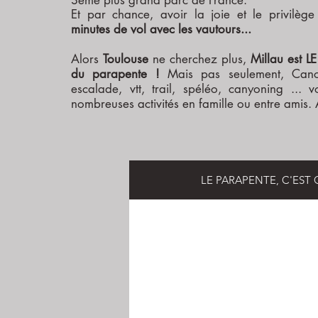
3ème plus grand parc de France.
Et par chance, avoir la joie et le privilè
minutes de vol avec les vautours...
Alors
Toulouse
ne cherchez plus,
Millau est L
du parapente !
Mais pas seulement, Cano
escalade, vtt, trail, spéléo, canyoning ...
nombreuses activités en famille ou entre amis. A 
LE PARAPENTE, C'EST 