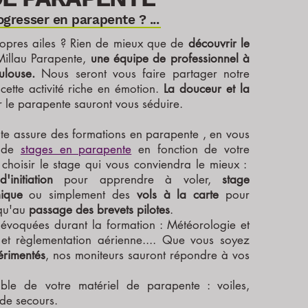
ogres
ser en parapente ? ...
opres ailes ?
Rien de mieux que de
découvrir le
Millau Parapente,
une équipe de professionnel à
ulouse.
Nous
seront vous faire partager notre
 cette
activité riche en émotion
.
La douceur et la
r le parapente sauront vous séduire.
te assure des formations en parapente , en vous
 de
stages en parapente
en fonction de votre
choisir le stage qui vous conviendra le mieux :
'initiation
pour apprendre à voler,
stage
rmique
ou simplement des
vols à la carte
pour
squ'au
passage des brevets pilotes
.
 évoquées durant la formation : Météorologie et
et règlementation aérienne.... Que vous soyez
érimentés
, nos moniteurs sauront répondre à vos
mble de votre matériel de parapente : voiles,
 de secours.