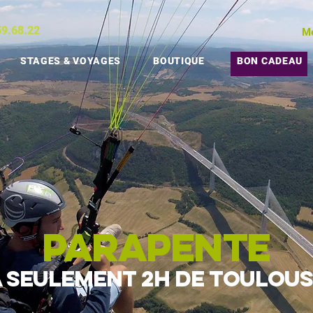
59.68.22
M
STAGES & VOYAGES
BOUTIQUE
BON CADEAU
parapen
te
 SEULEMENT 2H DE TOULOUS