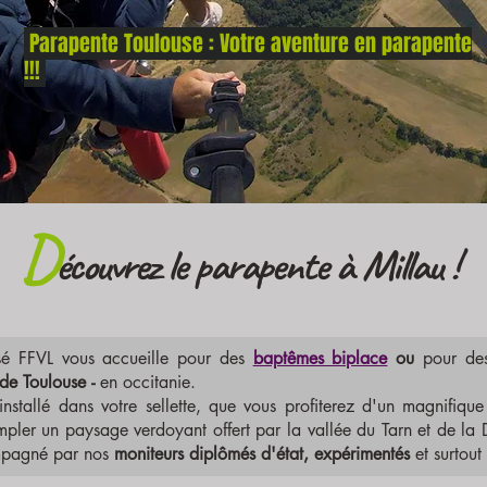
Parapente Toulouse : Votre aventure en parapente
!!!
D
é
c
ouvre
z l
e
par
apente à Millau !
isé FFVL vous accueille pour des
baptêmes biplace
ou
pour de
 de Toulouse
-
en occitanie.
nstallé dans votre sellette, que vous profiterez d'un magnifiqu
pler un paysage verdoyant offert par la vallée du Tarn et de la 
pagné par nos
moniteurs
diplômés d'état, expérimentés
et surtout