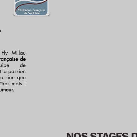
e
Fly Millau
Française de
ipe de
t la passion
passion que
tres mots :
humeur.
NOS
STAGES 