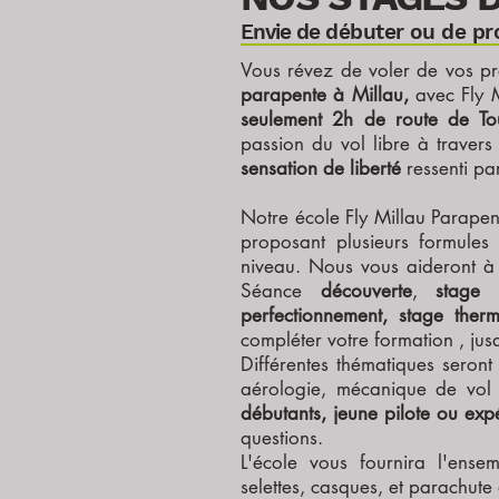
Env
ie de d
ébuter ou de pr
Vous révez de voler de vos pr
parapente à Millau,
avec Fly 
seulement 2h de route de To
passion du vol libre à travers
sensation de liberté
ressenti pa
Notre école Fly Millau Parapen
proposant plusieurs formules
niveau. Nous vous aideront à 
Séance
découverte
,
stage d
perfectionnement, stage the
compléter votre formation , ju
Différentes thématiques seront
aérologie, mécanique de vol 
débutants, jeune pilote ou exp
questions.
L'école vous fournira l'ense
selettes, casques, et parachute