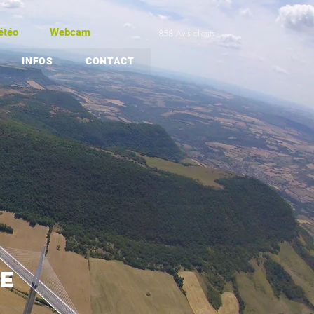
étéo
Webcam
858 Avis clients
INFOS
CONTACT
E