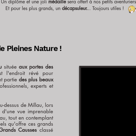
Un diplôme et une joli
médaille
sera offert à nos petits aventurier
Et pour les plus grands, un
décapsuleur.
.. Toujours utiles !
e Pleines Nature !
u
située
aux portes des
t l'endroit révé pour
t partie
des plus beaux
fessionnels, experts et
-dessus de Millau, lors
 d'une vue imprenable
lau, tout en contemplant
els qu'offre ces grands
 Grands Causses
classé