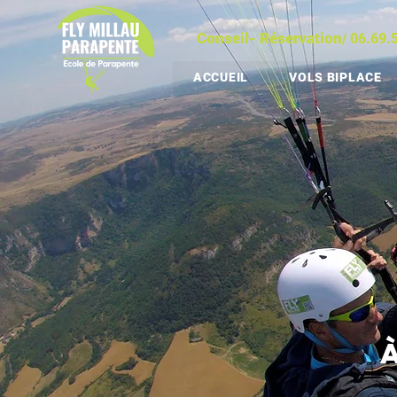
Conseil- Réservation
06.69.
/
ACCUEIL
VOLS BIPLACE
à