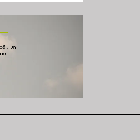
oël, un
 ou