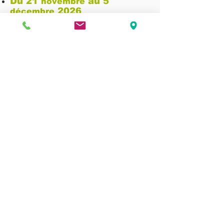
Du 21
au 5
novembre
2026
décembre
Tarif : Nous contacter
+ D'information :
Nous contacter :
par téléphone
06.10.01.82.90
(Hugues)
par mail
ASSURANCES & FORMALITES
Assurances obligatoires
Licence FFVL, responsabilité civile aérienne,
+ individuelle accident et rapatriement
Documents à garder avec soi
- Passeport ou Carte d'identité,
- Carte Européenne d'Assurance Maladie
- Informations personnelles et médicales*