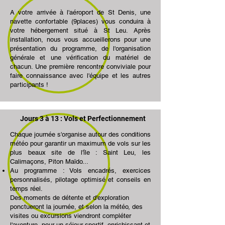
A votre arrivée à l'aéroport de St Denis, une
navette confortable (9places) vous conduira à
votre hébergement situé à St Leu. Après
installation, nous vous accueillerons pour une
présentation du programme, de l'organisation
générale et une vérification du matériel de
chacun. Une première rencontre conviviale pour
faire connaissance avec l'équipe et les autres
participants !
Jours 3 à 13 : Vols et Perfectionnement
Chaque journée s'organise autour des conditions
météo pour garantir un maximum de vols sur les
plus beaux site de l'île : Saint Leu, les
Calimaçons, Piton Maïdo...
Au programme : Vols encadrés, exercices
personnalisés, pilotage optimisé et conseils en
temps réel.
Des moments de détente et d'exploration
ponctueront la journée, et selon la météo, des
visites ou excursions viendront compléter
l'aventure, pour un séjour sportif, enrichissant et