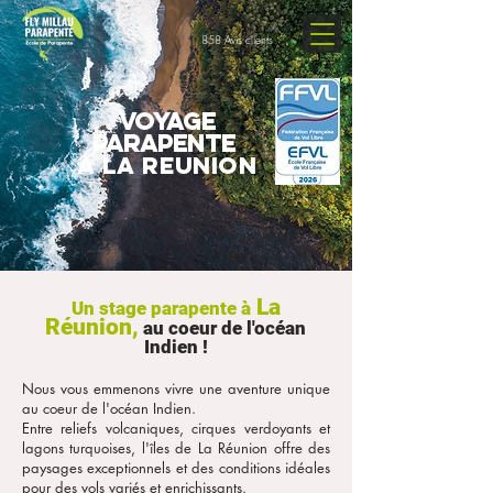
858 Avis clients
VOYAGE
PARAPENTE
a la reunion
La
Un stage parapente à
Réunion,
au coeur de l'océan
Indien !
Nous vous emmenons vivre une aventure unique
au coeur de l'océan Indien.
Entre reliefs volcaniques, cirques verdoyants et
lagons turquoises, l'îles de La Réunion offre des
paysages exceptionnels et des conditions idéales
pour des vols variés et enrichissants.